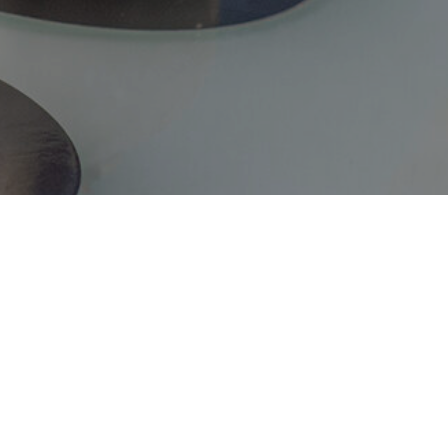
НА,
Г. ЗЕЛЕНОГРАДСК, УЛ. Б. ОКРУЖНАЯ,
2Б К1