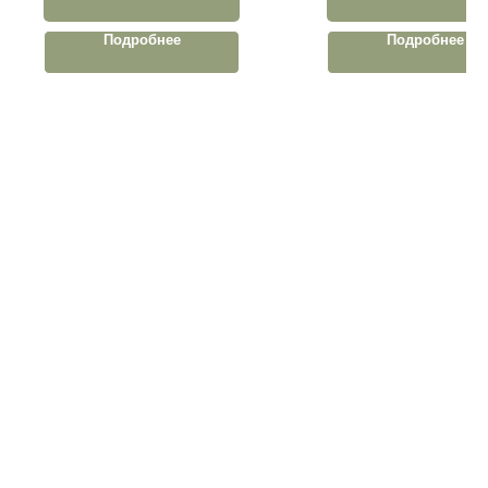
Подробнее
Подробнее
КАТАЛОГ
Г. КАЛИНИНГРАД, УЛ.
ГАЙДАРА,157
ПН-СБ
8:00 ДО 21:00
ВС
8:00 ДО 20:00
Г. КАЛИНИНГРАД, УЛ. 9
АПРЕЛЯ, 9
ПН-СБ
8:00 ДО 21:00
ВС
8:00 ДО 20:00