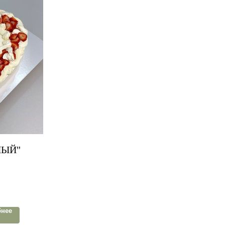
НЫЙ"
бнее