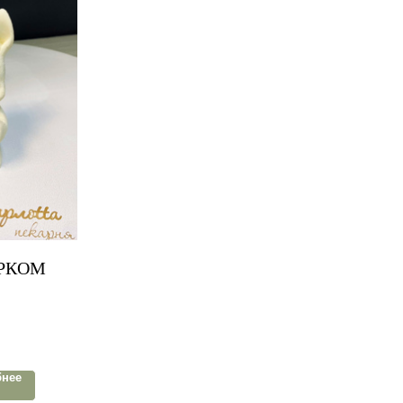
АРКОМ
бнее